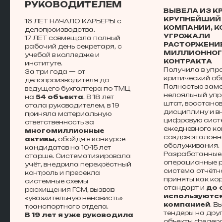
РУКОВОДИТЕЛЕМ
ВЫВЕЛА ИЗ К
КРУПНЕЙШИЙ
16 ЛЕТ НАЧАЛО КАРЬЕРЫ с
КОМПАНИИ, К
делопроизводства.
УГРОЖАЛИ
17 ЛЕТ
совмещала полный
РАСТОРЖЕНИ
рабочий день секретаря, с
МИЛЛИОННО
учебой в колледже и
КОНТРАКТА
институте.
Получила в упр
За три года — от
критический объ
делопроизводителя до
Полностью зам
ведущего бухгалтера по ТМЦ
нелояльный уп
на
54 объекта
. В 18 лет
штат, восстано
стала руководителем, в 19
дисциплину и в
приняла материальную
цифровую сист
ответственность за
ежедневного ко
многомиллионные
создав эталонн
активы,
обойдя в конкурсе
обслуживания.
кандидатов на 10-15 лет
Разработанные
старше. Систематизировала
операционные р
учёт, внедрила перекрёстный
система отчётн
контроль и пресекла
приняты как ко
системные схемы
стандарт и
до 
расхищения ГСМ, вызвав
используютс
«уважительную ненависть»
компанией
. В
транспортного отдела.
тендеры на дру
В 19 лет я уже руководила
объекты федера